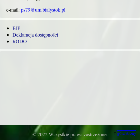
e-mail:
ps79@um.bialystok.pl
BIP
Deklaracja dostępności
RODO
↑
góra strony
© 2022 Wszystkie prawa zastrzeżone.