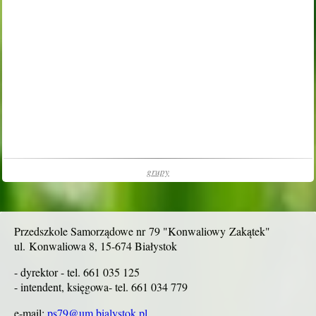
grupy
Przedszkole Samorządowe nr 79 "Konwaliowy Zakątek"
ul. Konwaliowa 8, 15-674 Białystok
- dyrektor - tel. 661 035 125
- intendent, księgowa- tel. 661 034 779
e-mail:
ps79@um.bialystok.pl