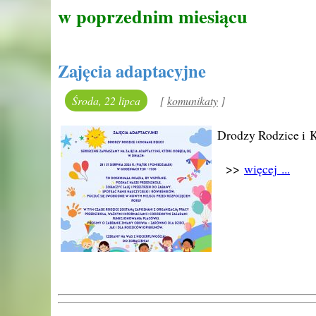
w poprzednim miesiącu
Zajęcia adaptacyjne
Środa, 22 lipca
[
kategoria:
komunikaty
]
Drodzy Rodzice i K
>>
więcej ...