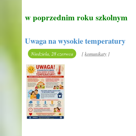
w poprzednim roku szkolnym
Uwaga na wysokie temperatury
Niedziela, 28 czerwca
[
kategoria:
komunikaty
]