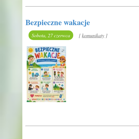
Bezpieczne wakacje
Sobota, 27 czerwca
[
kategoria:
komunikaty
]