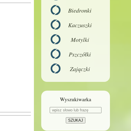
Biedronki
Kaczuszki
Motylki
Pszczółki
Zajączki
Wyszukiwarka
SZUKAJ