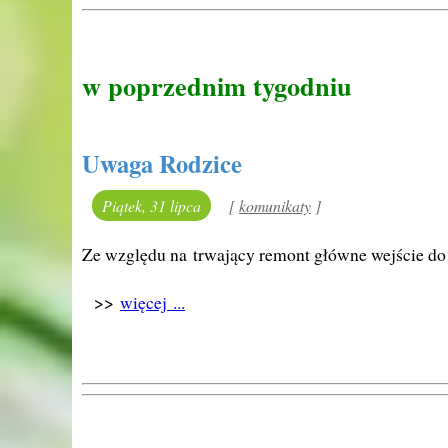
w poprzednim tygodniu
Uwaga Rodzice
Piątek, 31 lipca
[
kategoria:
komunikaty
]
Ze względu na trwający remont główne wejście do 
>>
więcej ...