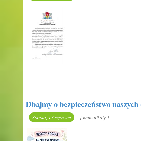
Dbajmy o bezpieczeństwo naszych 
Sobota, 13 czerwca
[
kategoria:
komunikaty
]