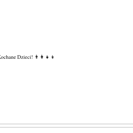
ochane Dzieci! 👨‍👩‍👧‍👦