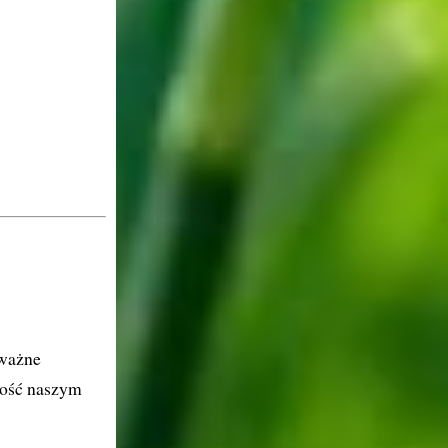
 ważne
adość naszym