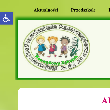
Aktualności
Przedszkole
rozwiń/zwiń panel
A